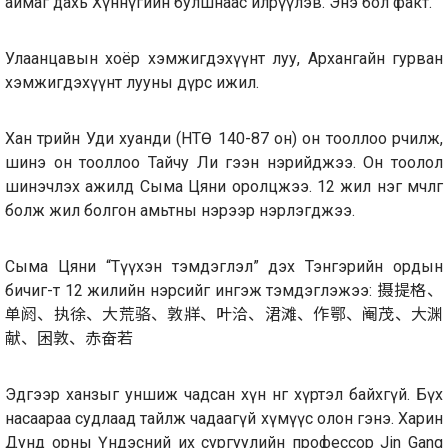
аймаг дахь Хүннүгийн булшнаас илрүүлэв. Энэ бол факт.
Улаанцавын хоёр хэмжигдэхүүнт луу, Архангайн гурван
хэмжигдэхүүнт лууны дүрс ижил.
Хан төрийн Уди хуанди (НТӨ 140-87 он) он тооллоо өөрчилж,
шинэ он тооллоо Тайчу Ли гээн нэрийджээ. Он тоолол
шинэчлэх ажилд Сыма Цяни оролцжээ. 12 жил нэг мөчлөг
болж жил болгон амьтны нэрээр нэрлэгджээ.
Сыма Цяни “Түүхэн тэмдэглэл” дэх Тэнгэрийн ордын
бичиг-т 12 жилийн нэрсийг ингэж тэмдэглэжээ: 摄提格、
单阏、执徐、大荒骆、敦牂、叶洽、涒滩、作鄂、阉茂、大渊
献、困敦、赤奋若
Эдгээр ханзыг уншиж чадсан хүн өнөөг хүртэл байхгүй. Бүх
насаараа судлаад тайлж чадаагүй хүмүүс олон гэнэ. Харин
Дунд орны Үндэсний их сургуулийн профессор Jin Gang