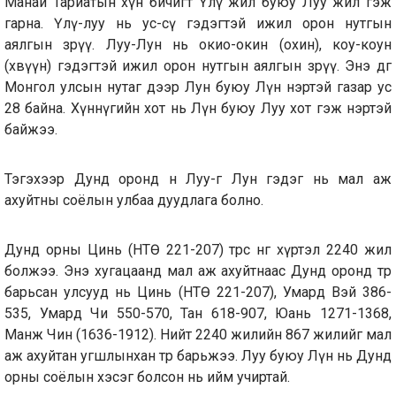
Манай Тариатын хүн бичигт Үлү жил буюу Луу жил гэж
гарна. Үлү-луу нь ус-сү гэдэгтэй ижил орон нутгын
аялгын зөрүү. Луу-Лун нь окио-окин (охин), коу-коун
(хөвүүн) гэдэгтэй ижил орон нутгын аялгын зөрүү. Энэ өдгөө
Монгол улсын нутаг дээр Лун буюу Лүн нэртэй газар ус
28 байна. Хүннүгийн хот нь Лүн буюу Луу хот гэж нэртэй
байжээ.
Тэгэхээр Дунд оронд өнөө Луу-г Лун гэдэг нь мал аж
ахуйтны соёлын улбаа дуудлага болно.
Дунд орны Цинь (НТӨ 221-207) төрөөс өнөөг хүртэл 2240 жил
болжээ. Энэ хугацаанд мал аж ахуйтнаас Дунд оронд төр
барьсан улсууд нь Цинь (НТӨ 221-207), Умард Вэй 386-
535, Умард Чи 550-570, Тан 618-907, Юань 1271-1368,
Манж Чин (1636-1912). Нийт 2240 жилийн 867 жилийг мал
аж ахуйтан угшлынхан төр барьжээ. Луу буюу Лүн нь Дунд
орны соёлын хэсэг болсон нь ийм учиртай.