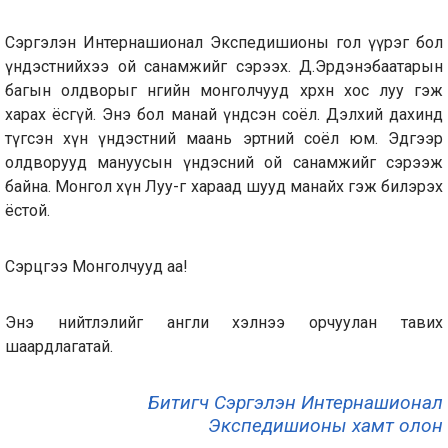
Сэргэлэн Интернашионал Экспедишионы гол үүрэг бол
үндэстнийхээ ой санамжийг сэрээх. Д.Эрдэнэбаатарын
багын олдворыг өнөөгийн монголчууд хөөрхөн хос луу гэж
харах ёсгүй. Энэ бол манай үндсэн соёл. Дэлхий дахинд
түгсэн хүн үндэстний маань эртний соёл юм. Эдгээр
олдворууд мануусын үндэсний ой санамжийг сэрээж
байна. Монгол хүн Луу-г хараад шууд манайх гэж билэрэх
ёстой.
Сэрцгээ Монголчууд аа!
Энэ нийтлэлийг англи хэлнээ орчуулан тавих
шаардлагатай.
Битигч Сэргэлэн Интернашионал
Экспедишионы хамт олон