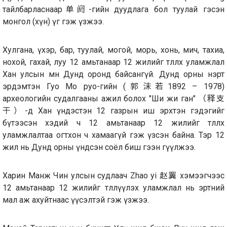
тайлбарласнаар单阏-гийн дуудлага бол туулай гэсэн
монгол (хүн) үг гэж үзжээ.
Хулгана, үхэр, бар, туулай, могой, морь, хонь, мич, тахиа,
нохой, гахай, луу 12 амьтанаар 12 жилийг төлөөлөх уламжлал
Хан улсын өмнө Дунд оронд байсангүй. Дунд орны нэрт
эрдэмтэн Гуо Мо руо-гийн (郭沫若1892 – 1978)
археологийн судалгааны ажил болох "Ши жи ган" （释支
干）-д Хан үндэстэн 12 газрын иш эрхтэн гэдэгийг
бүтээсэн хэдий ч 12 амьтанаар 12 жилийг төлөөлөх
уламжлалтаa огтхон ч хамаагүй гэж үзсэн байна. Тэр 12
жил нь Дунд орны үндсэн соёл биш гээн өгүүлжээ.
Харин Манж Чин улсын судлаач Zhao yi 赵翼 хэмээгчээс
12 амьтанаар 12 жилийг төлөөлүүлэх уламжлал нь эртний
мал аж ахуйтнаас үүсэлтэй гэж үзжээ.