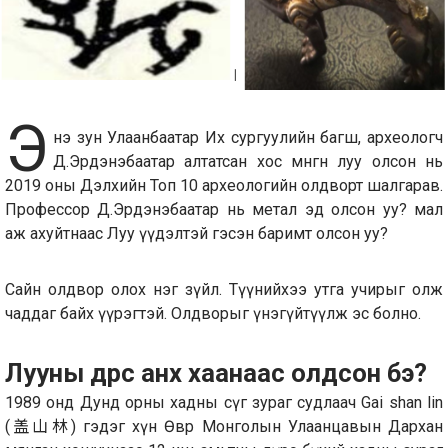
Э
нэ зун Улаанбаатар Их сургуулийн багш, археологч
Д.Эрдэнэбаатар алтатсан хос мөнгөн луу олсон нь
2019 оны Дэлхийн Топ 10 археологийн олдворт шалгарав.
Профессор Д.Эрдэнэбаатар нь метал эд олсон уу? мал
аж ахуйтнаас Луу үүдэлтэй гэсэн баримт олсон уу?
Сайн олдвор олох нэг зүйл. Түүнийхээ утга учирыг олж
чаддаг байх үүрэгтэй. Олдворыг үнэгүйтүүлж эс болно.
Лууны дүрс анх хаанаас олдсон бэ?
1989 онд Дунд орны хадны сүг зураг судлаач Gai shan lin
(盖山林) гэдэг хүн Өвөр Монголын Улаанцавын Дархан