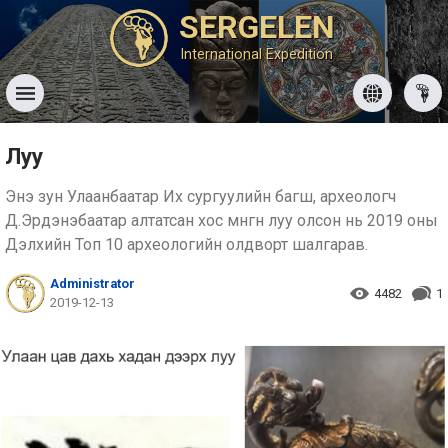
SERGELEN
International Expedition
Луу
Энэ зун Улаанбаатар Их сургуулийн багш, археологч
Д.Эрдэнэбаатар алтатсан хос мөнгөн луу олсон нь 2019 оны
Дэлхийн Топ 10 археологийн олдворт шалгарав.
Administrator
4482
1
2019-12-13