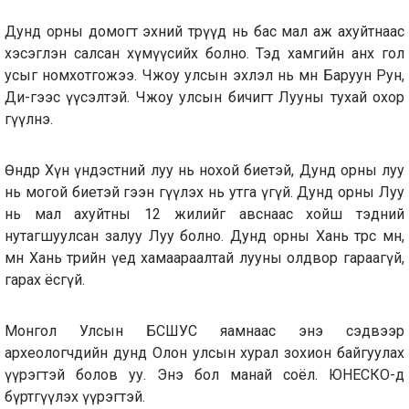
Дунд орны домогт эхний төрүүд нь бас мал аж ахуйтнаас
хэсэглэн салсан хүмүүсийх болно. Тэд хамгийн анх гол
усыг номхотгожээ. Чжоу улсын эхлэл нь мөн Баруун Рун,
Ди-гээс үүсэлтэй. Чжоу улсын бичигт Лууны тухай охор
өгүүлнэ.
Өнөөдөр Хүн үндэстний луу нь нохой биетэй, Дунд орны луу
нь могой биетэй гээн өгүүлэх нь утга үгүй. Дунд орны Луу
нь мал ахуйтны 12 жилийг авснаас хойш тэдний
нутагшуулсан залуу Луу болно. Дунд орны Хань төрөөс өмнө,
мөн Хань төрийн үед хамаараалтай лууны олдвор гараагүй,
гарах ёсгүй.
Монгол Улсын БСШУС яамнаас энэ сэдвээр
археологчдийн дунд Олон улсын хурал зохион байгуулах
үүрэгтэй болов уу. Энэ бол манай соёл. ЮНЕСКО-д
бүртгүүлэх үүрэгтэй.