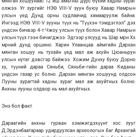
мянган хошуунаас 12 иш амьтны дүрс бүхий хадны зураг
олжээ. Уг зургийг НЭӨ VIII-V зуун буюу Хавар Намрын
улсын үед Дунд орны судлаачид хамааруулж байна.
Ингээд НЭӨ VIII-V зууны түүх нь “Түүхэн тэмдэглэл” дэх
үндсэн бичвэр 4-т Чжоу улсын түүх болон Хавар Намрын
улсын түүх гээн бичигджээ. Эдгээр улсууд нь Шар мөрөн Хөх
мөрний дунд оршино. Харин Улаанцав аймгийн Дархан
мянган хошуу нь тухайн үед мал аж ахуйн Цюаньрун
улсын нутаг дэвсгэр байжээ. Хожим Дунху буюу Дорно
ху, түүний дараа Сяньби, Сяньби-гийн дараа Киданы
үндсэн газар ус болно. Дархан мянган хошуунд олдсон
Лууны зурагтай хадны зураг мал аж ахуйтных болно.
Анхны лууны олдвор нь мал ахуйтных.
Энэ бол факт.
Дараагийн анхны гурван хэмжигдэхүүнт хос лууг
Д.Эрдэнбаатараар удирдуулсан археологын баг Архангай