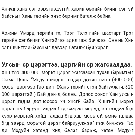
Хүннүчүүд ханз үсэг хэрэглэдэггүй, харин өөрийн бичиг үсэгтэй
байсныг Хань төрийн энэхүү баримт баталж байна.
Хожим Умард төрийн түүх, Түрэг Тэлэ-гийн шастирт Түрэг
төрийн үсэг бичиг Хүннүтэйгээ адил гэж бичжээ. Энэ нь Хүннү
үсэг бичигтэй байсныг давхар баталж буй хэрэг.
Улсын сүр цэрэгтээ, цэргийн сүр жагсаалдаа.
Хүннү төр 400 000 морьт цэрэг жагсаасан тухай баримтыг
Сыма Цянь: “Моду шилдэг шадар дөчин түмэн (400 000)
морьт цэргээр Гао ди-г (Хань төрийг үүсгэн байгуулагч, 320
000 цэрэгтэй ) Бай дэн-д бүслэв. Долоо хоног Хан улсын
цэрэг гадна дотноосоо хүч хүнсгүй байв. Хүннүгийн морьт
цэрэг нь баруун талдаа бүгд саарал морьд, зүүн талдаа бүгд
хээр морьтой, хойд талдаа бүгд хар морьтой, өмнө талдаа
бүгд зээрд морьтой цэрэг байрлуулжээ” гэж бичжээ. Гао
ди Модуйн хатанд хүнд бэлэг барьж, хатан Моду-г