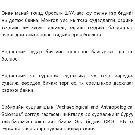
Өнөө манай түүхчид Оросын ШУА-аас юу хэлнэ тэр бүгдийг
нь дагаж байна. Монгол улс нь түүхээ судалдаггүй, харийн
түүхчдийн ам аясыг дагадаг, харийн түүхчдийн бэлдэцээр
зэрэг дэв хамгаалдаг түүхчдийн орон болжээ.
Үндэстний судар бичгийн хүрээлэнг байгуулах цаг нь
боллоо.
Үндэстний эх сурвалж судлаачид эх түүхээ өөрсдөө
судалж, өөрсдөө бичиж төрт ёс, түүх соёлынхоо дархлааг
сэрээж байна.
Сибирийн судлаачдын “Archaeological and Anthropological
Sciences” сэтгүүлд гаргасан нийтлэлд эх сурвалжийг буруу
тайлбарласан олон зүйл байна. Энэ бүгдийг СИЭ ТББ эх
сурвалжтай нь харьцуулан тайлбар хийнэ.