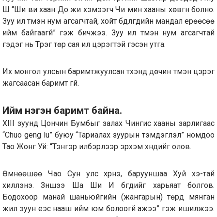
Шү “Ши ви хаан До жи хэмээгч Чи мин хааны хөвгүүн болно.
Зуу илүү түмэн нум агсагчтай, хойт бүдүүлгүүдийн мандал ерөөсөө
ийм байгаагүй” гэж бичжээ. Зуу илүү түмэн нум агсагчтай
гэдэг нь Түрэг төр сая илүү цэрэгтэй гэсэн утга.
Их монгол улсын баримтжуулсан түүхэнд дөчин түмэн цэрэг
жагсаасан баримт үгүй.
Ийм нэгэн баримт байна.
XIII зуунд Цончин Бумбыг залах Чингис хааны зарлигаас
“Chuo geng lu” буюу “Тариалах зуурын тэмдэглэл” номдоо
Тао Жонг Уй: “Тэнгэр илбэрлээр эрхэм хүндийг олов.
Өмнөөшөө Чао Сун улс хүрнэ, барууншаа Хуй хэ-тай
хиллэнэ. Зүүншээ Ша Ши И бүгдийг харьяат болгов.
Бодохоор манай шаньюйгийн (жангарын) төрд мянган
жил зуун үеэс нааш ийм юм болоогүй ажээ” гэж ишилжээ.