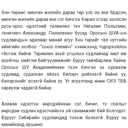
Хүннү төрөөс мянган жилийн дараа төр улс нь анх бүрдсэн,
мянган жилийн дараа анх үсэг бичгээ Кирил үсгээр эхлүүлсэн
русь-орос үндэстний төлөөлөл түүхч Наталия Польсмак,
генетикч Александр Пилипенко бусад Оросын ШУА-ын
судлаачдын адилаар манай агуу Хүннү төрийг тал нутгийн
аймгийн холбоо -“союз племён” хэмжээнд тодорхойлон
үгүйсгэж байна. Тариалан ахуй угшлын судлаачид мал аж
ахуйтны нийгэм байгууламжийг буруу тайлбарлаж байна.
Оросын ШУ Академийнхан түүхэн бичгэн эх сурвалж
судлаад, судалсан зүйлээ билэрч дийлэхгүй байна уу,
билэрэхийг хүсэхгүй байна уу. Уг асуултанд өнөө СИЭ ТББ
хариулж чадахгүй байна.
Аливаа үндэстэн өөрсдийнхөө үсэг бичиг, түүх соёлыг
өөрсдөө судлан үндэстнийхээ ой санамжийг бий болгодог.
Бурууг Сибирийн судлаачдад тохож болохгүй. Буруу нь
манайханд оршино.