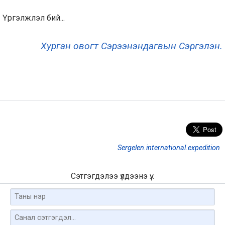
Үргэлжлэл бий...
Хурган овогт Сэрээнэндагвын Сэргэлэн.
Sergelen.international.expedition
Сэтгэгдэлээ үлдээнэ үү...