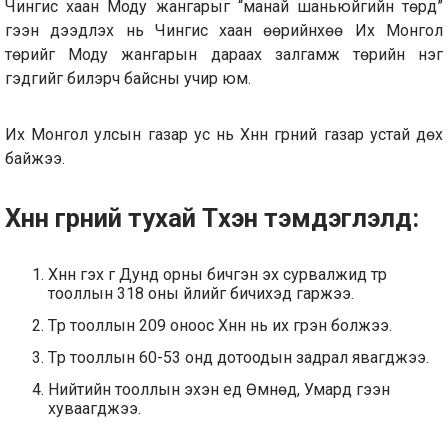
Чингис хаан Моду жангарыг “манай шаньюйгийн төрд”
гээн дээдлэх нь Чингис хаан өөрийнхөө Их Монгол
төрийг Моду жангарын дараах залгамж төрийн нэг
гэдгийг билэрч байсны учир юм.
Их Монгол улсын газар ус нь Хүннү гүрний газар устай дөхүү
байжээ.
Хүннү гүрний тухай Түүхэн тэмдэглэлд:
Хүннү гэх үг Дунд орны бичгэн эх сурвалжид түрүү
тооллын 318 оны үйлийг бичихэд гаржээ.
Түрүү тооллын 209 оноос Хүннү нь их гүрэн болжээ.
Түрүү тооллын 60-53 онд дотоодын задрал явагджээ.
Нийтийн тооллын эхэн үед Өмнөд, Умард гээн
хуваагджээ.