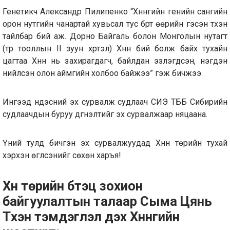
Генетикч Александр Пилипенко “Хүннүгийн генийн сангийн
орон нутгийн чанартай хувьсал тус бүрт өөрийн гэсэн түүхэн
тайлбар бий аж. Дорно Байгаль болон Монголын нутагт
(түрүү тооллын II зуун хүртэл) Хүннү бий болж байх тухайн
цагтаа Хүннү нь захирагдагч, байлдан эзлэгдсэн, нэгдэн
нийлсэн олон аймгийн холбоо байжээ” гэж бичжээ.
Ингээд үндэсний эх сурвалж судлаач СИЭ ТББ Сибирийн
судлаачдын буруу дүгнэлтийг эх сурвалжаар няцаана.
Үүний тулд бичгэн эх сурвалжуудад Хүннү төрийн тухай
хэрхэн өгүүлсэнийг сөхөн харъя!
Хүн төрийн бүтэц зохион
байгуулалтын талаар Сыма Цянь
Түүхэн тэмдэглэл дэх Хүннүгийн