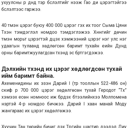
ухуулсны үр дүнд тэр бүслэлтийг нээж Гао ди цэрэгтэйгээ
бүслэлтээс гаржээ.
40 түмэн цэрэг буюу 400 000 цэрэг гэх их тоог Сыма Цяни
Түүхэн тэмдэглэл номдоо тэмдэглэжээ. Хүннүгийг дөчин
түмэн морьт цэрэгтэй дүүцэх хэмжээний цэрэг нэг улс нэг
удаагын тулаанд хөдлөгсөн баримт тухайн үеийн Дунд
орны баримтжуулагдсан түүхэнд эс бүртгэгдэжээ.
Дэлхийн түүхэнд их цэрэг хөдлөгдсөн тухай
ийм баримт байна.
Ахеменидины их эзэн Дарий I (түрүү тооллын 522-486 он)
скиф рүү 700 000 цэрэг хөдөлгөсөн тухай Геродот “Түүх”
хэмээх есөн номноос иж бүрдэх бүтээлийнхээ Молпомена
нэртэй 4-р номдоо бичжээ. Дарий I хаан манай Моду
жангараас их цэрэг хөдөлгөжээ.
Хуучин Тан төрийн бичиг дэх Түргийн шастир дээдэд Лиу