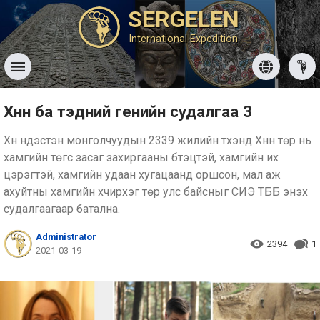
SERGELEN
International Expedition
Хүннү ба тэдний генийн судалгаа 3
Хүн үндэстэн монголчуудын 2339 жилийн түүхэнд Хүннү төр нь
хамгийн төгс засаг захиргааны бүтэцтэй, хамгийн их
цэрэгтэй, хамгийн удаан хугацаанд оршсон, мал аж
ахуйтны хамгийн хүчирхэг төр улс байсныг СИЭ ТББ энэхүү
судалгаагаар батална.
Administrator
2394
1
2021-03-19