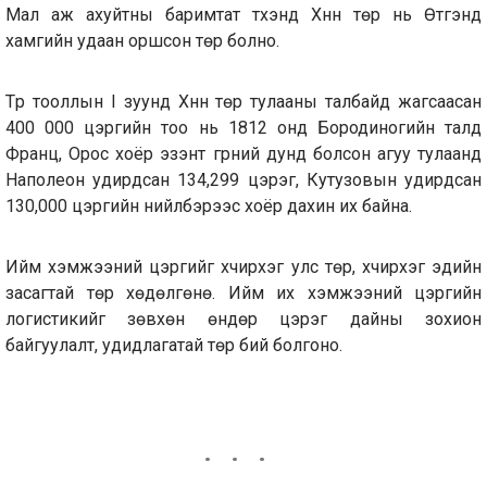
Мал аж ахуйтны баримтат түүхэнд Хүннү төр нь Өтүгэнд
хамгийн удаан оршсон төр болно.
Түрүү тооллын I зуунд Хүннү төр тулааны талбайд жагсаасан
400 000 цэргийн тоо нь 1812 онд Бородиногийн талд
Франц, Орос хоёр эзэнт гүрний дунд болсон агуу тулаанд
Наполеон удирдсан 134,299 цэрэг, Кутузовын удирдсан
130,000 цэргийн нийлбэрээс хоёр дахин их байна.
Ийм хэмжээний цэргийг хүчирхэг улс төр, хүчирхэг эдийн
засагтай төр хөдөлгөнө. Ийм их хэмжээний цэргийн
логистикийг зөвхөн өндөр цэрэг дайны зохион
байгуулалт, удидлагатай төр бий болгоно.