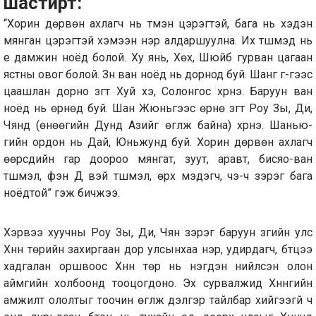
шастирт:
“Хорин дөрвөн ахлагч нь түмэн цэрэгтэй, бага нь хэдэн
мянган цэрэгтэй хэмээн нэр алдаршуулна. Их түшмэд нь
үе дамжин ноёд болой. Ху янь, Хөх, Шюйбү гурван цагаан
ястны овог болой. Зүүн ван ноёд нь дорнод буй. Шанг гү-гээс
цаашлан дорно зүгт Хуй хэ, Солонгос хүрнэ. Баруун ван
ноёд нь өрнөд буй. Шан Жюньгээс өрнө зүгт Роу Зы, Ди,
Чянд (өнөөгийн Дунд Азийг өгүүлж байна) хүрнэ. Шанью-
гийн ордон нь Дай, Юньжунд буй. Хорин дөрвөн ахлагч
өөрсдийн гар доороо мянгат, зуут, аравт, бисяо-ван
түшмэл, фэн Дү вэй түшмэл, өрх мэдэгч, чэ-чү зэрэг бага
ноёдтой” гэж бичжээ.
Хэрвээ хуучны Роу Зы, Ди, Чян зэрэг баруун зүгийн улс
Хүннү төрийн захиргаан дор улсынхаа нэр, удирдагч, бүтцээ
хадгалан оршвоос Хүннү төр нь нэгдэн нийлсэн олон
аймгийн холбоонд тооцогдоно. Эх сурвалжид Хүннүгийн
амжилт ололтыг тоочин өгүүлж дэлгэр тайлбар хийгээгүй ч