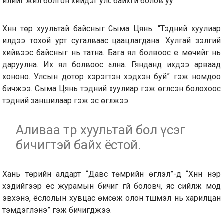
үйлийг жил болгон хийдэг улс байхгүй болов уу.
Хүннү төр хуультай байсныг Сыма Цянь: “Тэдний хуулиар
илдээ тохой урт сугалваас цаацлагдана. Хулгай зэлгий
хийвээс байсныг нь татна. Бага ял болвоос үе мөчийг нь
даруулна. Их ял болвоос ална. Гянданд ихдээ арваад
хононо. Улсын дотор хэрэгтэн хэдхэн буй” гэж номдоо
бичжээ. Сыма Цянь тэдний хуулиар гэж өгүүлсэн болохоос
тэдний заншилаар гэж эс өгүүлжээ.
Аливаа төр хуультай бол үсэг
бичигтэй байх ёстой.
Хань төрийн алдарт “Давс төмрийн өгүүлэл”-д “Хүннү нэр
хэдийгээр ёс журамын бичиг үгүй боловч, яс сийлж мод
эвхэнэ, ёслолын хувцас өмсөж олон түшмэл нь харилцан
тэмдэглэнэ” гэж бичигджээ.