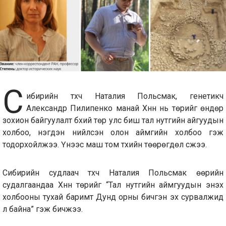
С
ибирийн түүхч Наталия Польсмак, генетикч
Александр Пилипенко манай Хүннү нь төрийг өндөр
зохион байгуулалт бүхий төр улс биш тал нутгийн айгуудын
холбоо, нэгдэн нийлсэн олон аймгийн холбоо гэж
тодорхойлжээ. Үүнээс маш том түүхийн төөрөгдөл үүсжээ.
Сибирийн судлаач түүхч Наталия Польсмак өөрийн
судалгаандаа Хүннү төрийг “Тал нутгийн аймгуудын энэхүү
холбооны тухай баримт Дунд орны бичгэн эх сурвалжид
л байна” гэж бичжээ.