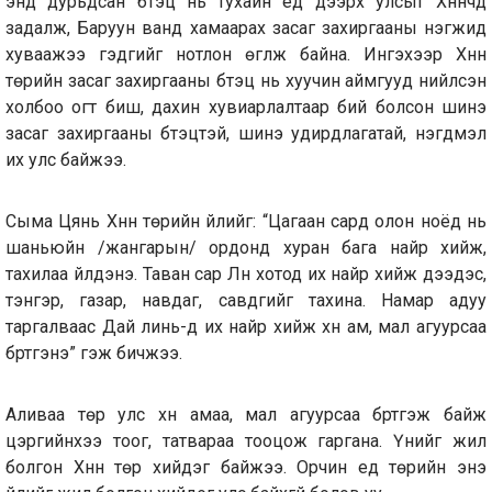
энд дурьдсан бүтэц нь тухайн үед дээрх улсыг Хүннүчүүд
задалж, Баруун ванд хамаарах засаг захиргааны нэгжид
хуваажээ гэдгийг нотлон өгүүлж байна. Ингэхээр Хүннү
төрийн засаг захиргааны бүтэц нь хуучин аймгууд нийлсэн
холбоо огт биш, дахин хувиарлалтаар бий болсон шинэ
засаг захиргааны бүтэцтэй, шинэ удирдлагатай, нэгдмэл
их улс байжээ.
Сыма Цянь Хүннү төрийн үйлийг: “Цагаан сард олон ноёд нь
шаньюйн /жангарын/ ордонд хуран бага найр хийж,
тахилаа үйлдэнэ. Таван сар Лүн хотод их найр хийж дээдэс,
тэнгэр, газар, навдаг, савдгийг тахина. Намар адуу
таргалваас Дай линь-д их найр хийж хүн ам, мал агуурсаа
бүртгэнэ” гэж бичжээ.
Аливаа төр улс хүн амаа, мал агуурсаа бүртгэж байж
цэргийнхээ тоог, татвараа тооцож гаргана. Үүнийг жил
болгон Хүннү төр хийдэг байжээ. Орчин үед төрийн энэ